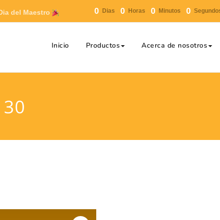
0
0
0
0
Dias
Horas
Minutos
Segundo
ia del Maestro 
Inicio
Productos
Acerca de nosotros
e 30